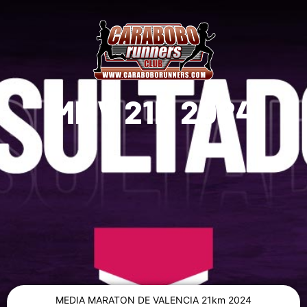
Ir
al
contenido
MMV 21K 2024
MEDIA MARATON DE VALENCIA 21km 2024