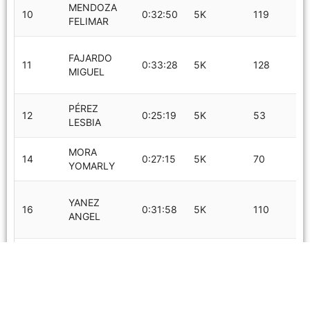
MENDOZA
10
0:32:50
5K
119
FELIMAR
FAJARDO
11
0:33:28
5K
128
MIGUEL
PÉREZ
12
0:25:19
5K
53
LESBIA
MORA
14
0:27:15
5K
70
YOMARLY
YANEZ
16
0:31:58
5K
110
ANGEL
RODRIGUEZ
18
0:28:11
5K
77
ERIKA
CASTRO
19
0:40:45
5K
175