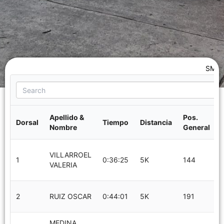
SMAR
Apellido &
Pos.
Dorsal
Tiempo
Distancia
Nombre
General
VILLARROEL
1
0:36:25
5K
144
VALERIA
2
RUIZ OSCAR
0:44:01
5K
191
MEDINA